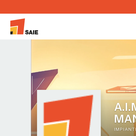
A.I
MAN
IMPIANT