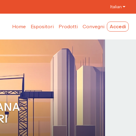
Italian
Home
Espositori
Prodotti
Convegni
Accedi
IANA
RI