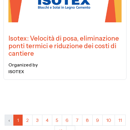
Isotex: Velocità di posa, eliminazione
ponti termici e riduzione dei costi di
cantiere
Organized by
ISOTEX
‹
1
2
3
4
5
6
7
8
9
10
11