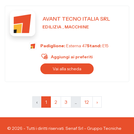
AVANT TECNO ITALIA SRL
EDILIZIA , MACCHINE
Padiglione:
Esterna 47
Stand:
E15
Aggiungi ai preferiti
Vai alla scheda
‹
1
2
3
...
12
›
© 2026 - Tutti i diritti riservati. Senaf Srl - Gruppo Tecniche