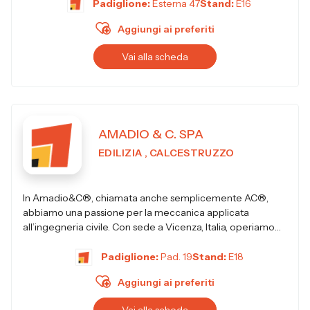
Padiglione:
Esterna 47
Stand:
E16
Aggiungi ai preferiti
Vai alla scheda
AMADIO & C. SPA
EDILIZIA , CALCESTRUZZO
In Amadio&C®, chiamata anche semplicemente AC®,
abbiamo una passione per la meccanica applicata
all’ingegneria civile. Con sede a Vicenza, Italia, operiamo
nel settore dell’edi...
Padiglione:
Pad. 19
Stand:
E18
Aggiungi ai preferiti