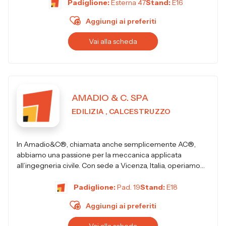
Padiglione:
Esterna 47
Stand:
E16
Aggiungi ai preferiti
Vai alla scheda
AMADIO & C. SPA
EDILIZIA , CALCESTRUZZO
In Amadio&C®, chiamata anche semplicemente AC®,
abbiamo una passione per la meccanica applicata
all’ingegneria civile. Con sede a Vicenza, Italia, operiamo
nel settore dell’edi...
Padiglione:
Pad. 19
Stand:
E18
Aggiungi ai preferiti