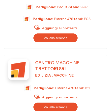
Parchi Solari,...
Padiglione:
Pad. 19
Stand:
A07
Padiglione:
Esterna 47
Stand:
E08
Aggiungi ai preferiti
Vai alla scheda
CENTRO MACCHINE
TRATTORI SRL
EDILIZIA , MACCHINE
Padiglione:
Esterna 47
Stand:
B11
Aggiungi ai preferiti
Vai alla scheda