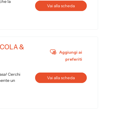
che la
Vai alla scheda
ICOLA &
Aggiungi ai
preferiti
casa! Cerchi
Vai alla scheda
emente un