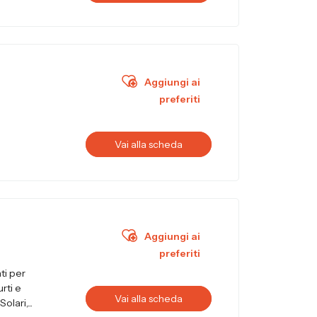
Aggiungi ai
preferiti
Vai alla scheda
Aggiungi ai
preferiti
ti per
urti e
Vai alla scheda
lari,...