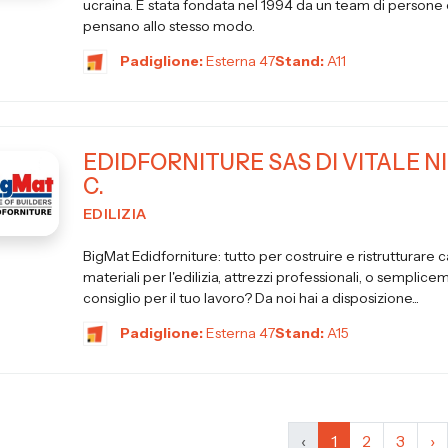
ucraina. È stata fondata nel 1994 da un team di persone 
pensano allo stesso modo.
Padiglione:
Esterna 47
Stand:
A11
EDIDFORNITURE SAS DI VITALE N
C.
EDILIZIA
BigMat Edidforniture: tutto per costruire e ristrutturare 
materiali per l'edilizia, attrezzi professionali, o semplic
consiglio per il tuo lavoro? Da noi hai a disposizione...
Padiglione:
Esterna 47
Stand:
A15
‹
1
2
3
›