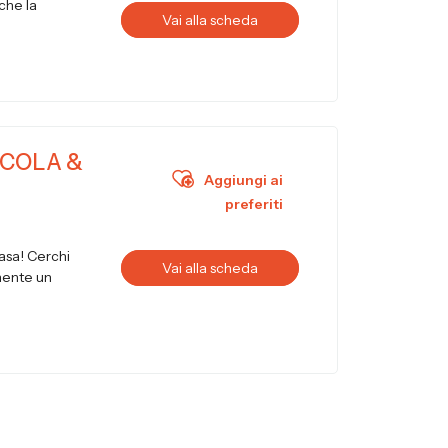
che la
Vai alla scheda
ICOLA &
Aggiungi ai
preferiti
casa! Cerchi
Vai alla scheda
emente un