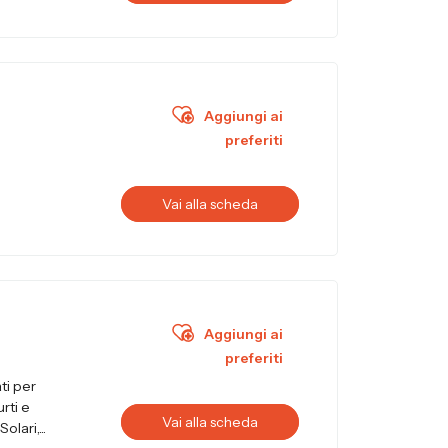
Aggiungi ai
preferiti
Vai alla scheda
Aggiungi ai
preferiti
ti per
urti e
Vai alla scheda
lari,...