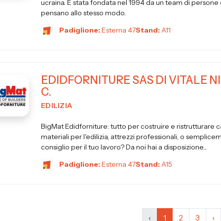
ucraina. È stata fondata nel 1994 da un team di persone 
pensano allo stesso modo.
Padiglione:
Esterna 47
Stand:
A11
EDIDFORNITURE SAS DI VITALE N
C.
EDILIZIA
BigMat Edidforniture: tutto per costruire e ristrutturare 
materiali per l'edilizia, attrezzi professionali, o semplic
consiglio per il tuo lavoro? Da noi hai a disposizione...
Padiglione:
Esterna 47
Stand:
A15
‹
1
2
3
›