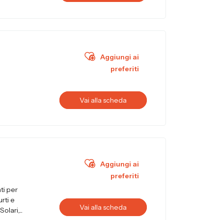
Aggiungi ai
preferiti
Vai alla scheda
Aggiungi ai
preferiti
ti per
urti e
Vai alla scheda
lari,...