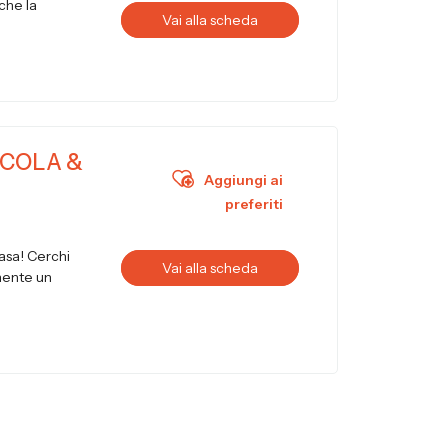
che la
Vai alla scheda
ICOLA &
Aggiungi ai
preferiti
casa! Cerchi
Vai alla scheda
emente un