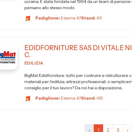
ucraina. È stata fondata nel 1994 da un team di persone 
pensano allo stesso modo.
Padiglione:
Esterna 47
Stand:
A11
EDIDFORNITURE SAS DI VITALE N
C.
EDILIZIA
BigMat Edidforniture: tutto per costruire e ristrutturare 
materiali per l'edilizia, attrezzi professionali, o semplic
consiglio per il tuo lavoro? Da noi hai a disposizione...
Padiglione:
Esterna 47
Stand:
A15
‹
1
2
3
›